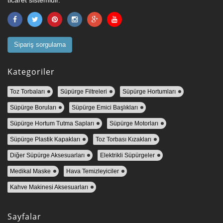
ticaret sistemidir.
Sipariş sorgulama
Kategoriler
Toz Torbaları
Süpürge Filtreleri
Süpürge Hortumları
Süpürge Boruları
Süpürge Emici Başlıkları
Süpürge Hortum Tutma Sapları
Süpürge Motorları
Süpürge Plastik Kapakları
Toz Torbası Kızakları
Diğer Süpürge Aksesuarları
Elektrikli Süpürgeler
Medikal Maske
Hava Temizleyiciler
Kahve Makinesi Aksesuarları
Sayfalar