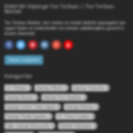
Elektrikli Süpürge Toz Torbası | Toz Torbası
Market
Toz Torbası Market, tüm marka ve model elektrik süpürgeleri için
uygun fiyata ve üreticisinden toz torbası alabileceğiniz güvenli e-
ticaret sistemidir.
Sipariş sorgulama
Kategoriler
Toz Torbaları
Süpürge Filtreleri
Süpürge Hortumları
Süpürge Boruları
Süpürge Emici Başlıkları
Süpürge Hortum Tutma Sapları
Süpürge Motorları
Süpürge Plastik Kapakları
Toz Torbası Kızakları
Diğer Süpürge Aksesuarları
Elektrikli Süpürgeler