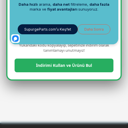
- Belirtilen elektrikli süpürge modeline uygundur.
- 50 cm uzunluğundadır, ihtiyaca göre iki adet alınarak
100 cm uzunluğunda kullanılabilir.
- Yüksek teknoloji ile üretilmiştir. Makinenizin
performansını arttırır.
- Uzun ömürlüdür.
Yukarıdaki kodu kopyalayıp, sepetinize indirim olarak
Yorumlar(0)
tanımlamayı unutmayız!
Taksit Seçenekleri
İndirimi Kullan ve Ürünü Bul