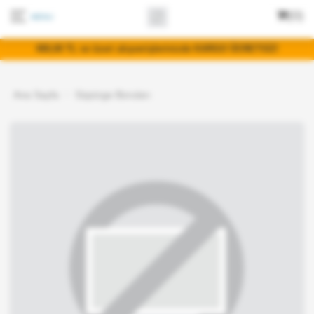
(0)
400,00 TL ve üzeri alışverişlerinizde KARGO ÜCRETSİZ!
Ana Sayfa
Süpürge Boruları