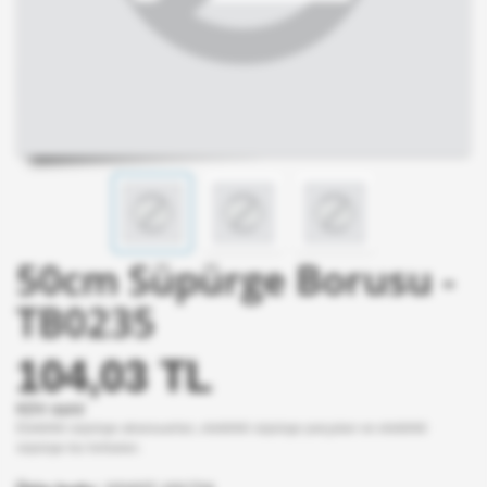
50cm Süpürge Borusu -
TB0235
104,03 TL
KDV dahil
Elektrikli süpürge aksesuarları, elektrikli süpürge parçaları ve elektrikli
süpürge toz torbaları.