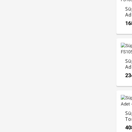
Sü
Ad
16
Sü
Ad
23
Sü
To
FS
40