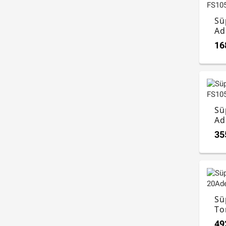
Sü
Ad
16
Sü
Ad
35
Sü
To
FS
49