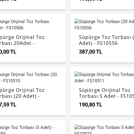
pürge Orijinal Toz
Süpürge Toz Torbası 
rbası 20Adet -
Adet) - FS10556
10506
0,00 TL
387,00 TL
pürge Orijinal Toz
Süpürge Orijinal Toz
rbası (20 Adet) -
Torbası 5 Adet - FS10
10510
7,59 TL
190,80 TL