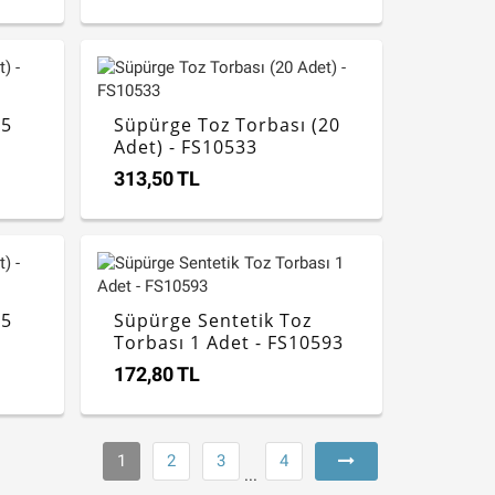
(5
Süpürge Toz Torbası (20
Adet) - FS10533
313,50 TL
(5
Süpürge Sentetik Toz
Torbası 1 Adet - FS10593
172,80 TL
1
2
3
4
...