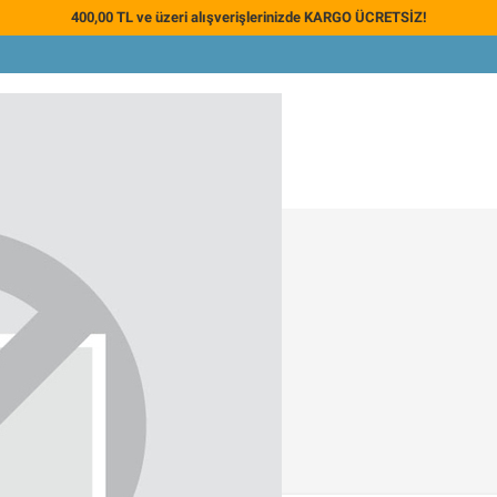
400,00 TL ve üzeri alışverişlerinizde KARGO ÜCRETSİZ!
ırsat Ürünleri
arı