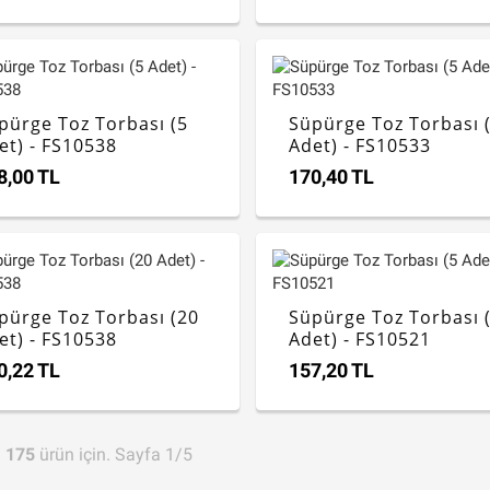
pürge Toz Torbası (5
Süpürge Toz Torbası 
et) - FS10538
Adet) - FS10533
8,00 TL
170,40 TL
pürge Toz Torbası (20
Süpürge Toz Torbası 
et) - FS10538
Adet) - FS10521
0,22 TL
157,20 TL
m
175
ürün için. Sayfa 1/5