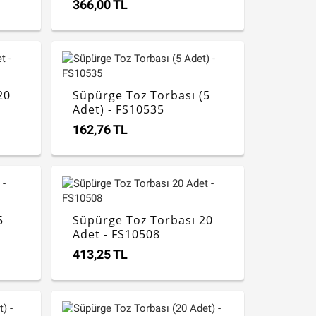
366,00 TL
20
Süpürge Toz Torbası (5
Adet) - FS10535
162,76 TL
5
Süpürge Toz Torbası 20
Adet - FS10508
413,25 TL