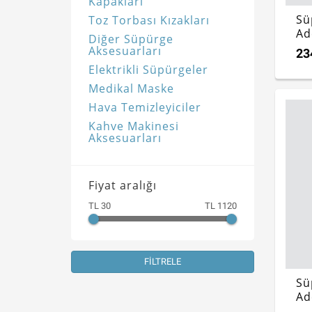
Kapakları
Sü
Toz Torbası Kızakları
Ad
Diğer Süpürge
Aksesuarları
23
Elektrikli Süpürgeler
Medikal Maske
Hava Temizleyiciler
Kahve Makinesi
Aksesuarları
Fiyat aralığı
TL 30
TL 1120
FİLTRELE
Sü
Ad