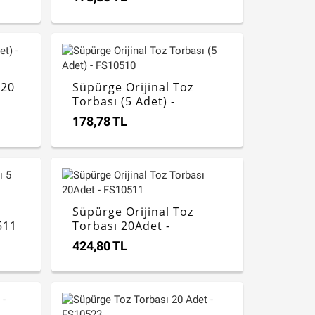
(20
Süpürge Orijinal Toz
Torbası (5 Adet) -
FS10510
178,78 TL
Süpürge Orijinal Toz
511
Torbası 20Adet -
FS10511
424,80 TL