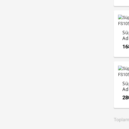
Sü
Ad
16
Sü
Ad
28
Topla