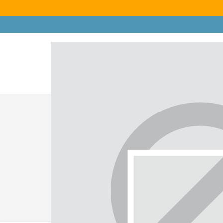
Kategoriler
İndirimli Ürünler
Çok Satanlar
F
Toz Torbal
Ana Sayfa
Toz Torbaları