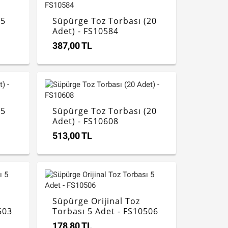
(5
Süpürge Toz Torbası (20
Adet) - FS10584
387,00 TL
(5
Süpürge Toz Torbası (20
Adet) - FS10608
513,00 TL
Süpürge Orijinal Toz
503
Torbası 5 Adet - FS10506
178,80 TL