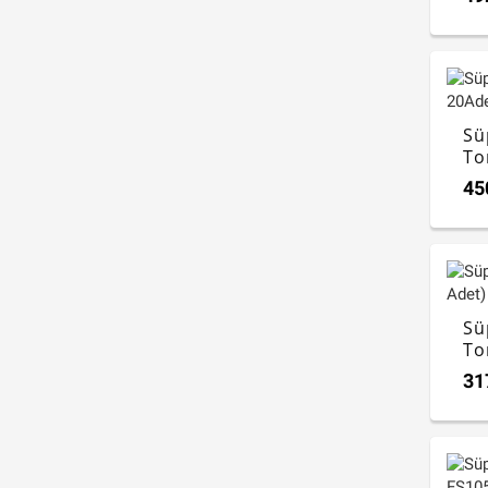
Sü
To
FS
45
Sü
To
FS
31