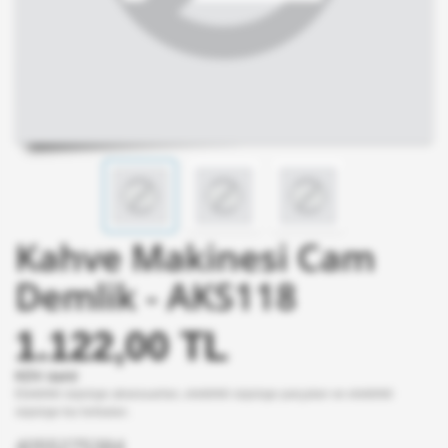
Kahve Makinesi Cam
Demlik - AKS118
1.122,00 TL
KDV dahil
Elektrikli süpürge aksesuarları, elektrikli süpürge parçaları ve elektrikli
süpürge toz torbaları.
4055275384