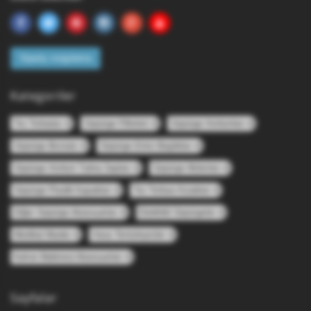
Sipariş sorgulama
Kategoriler
Toz Torbaları
Süpürge Filtreleri
Süpürge Hortumları
Süpürge Boruları
Süpürge Emici Başlıkları
Süpürge Hortum Tutma Sapları
Süpürge Motorları
Süpürge Plastik Kapakları
Toz Torbası Kızakları
Diğer Süpürge Aksesuarları
Elektrikli Süpürgeler
Medikal Maske
Hava Temizleyiciler
Kahve Makinesi Aksesuarları
Sayfalar