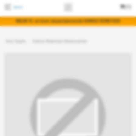
(0)
400,00 TL ve üzeri alışverişlerinizde KARGO ÜCRETSİZ!
Ana Sayfa
Kahve Makinesi Aksesuarları