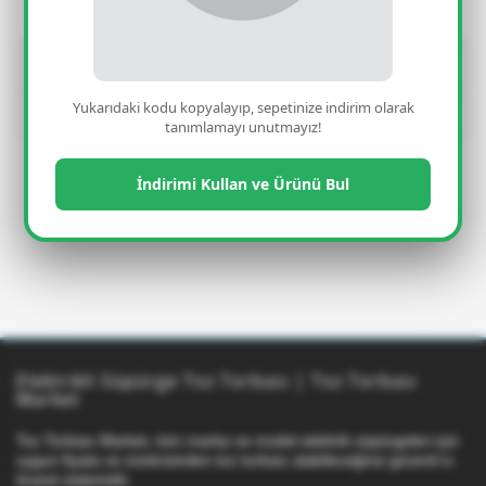
Yorumlar(0)
Yukarıdaki kodu kopyalayıp, sepetinize indirim olarak
Taksit Seçenekleri
tanımlamayı unutmayız!
İndirimi Kullan ve Ürünü Bul
Elektrikli Süpürge Toz Torbası | Toz Torbası
Market
Toz Torbası Market, tüm marka ve model elektrik süpürgeleri için
uygun fiyata ve üreticisinden toz torbası alabileceğiniz güvenli e-
ticaret sistemidir.