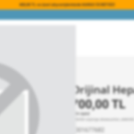
400,00 TL ve üzeri alışverişlerinizde KARGO ÜCRETSİZ!
ırsat Ürünleri
re - EFS1W
Orijinal Hep
700,00 TL
KDV dahil
Elektrikli süpürge aksesuarları, elektrik
9001677682