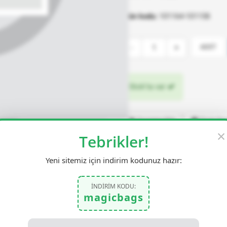
Ürün kodu:
101164-101158
-
+
ADET
Stok'ta var
Favorime Ekle
Fiyatı Dü
×
Tebrikler!
Paylaş
Yeni sitemiz için indirim kodunuz hazır:
İNDİRİM KODU:
magicbags