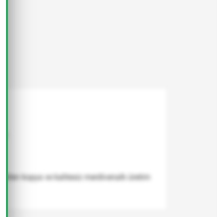
tir.
retilen kopya ve kalitesiz merdivenaltı üretim