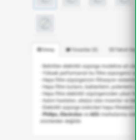
Detay
Yorumlar (0)
Taksit Seçe
- Belirtilen elektrikli süpürge modeline ait ola
- Yüksek performanslı bu filtre süpürgeniz iç
- Hepa filtre süpürgenizin filtrasyon sistemini
- Hepa filtre tozların, bakterilerin, polenlerin 
- Hepa filtre elektrikli süpürgenizden çıkan hav
- Astım hastaları, alerjisi olan insanlar ve bebekl
- Elektrikli süpürge üreticileri hepa filtrelerin
-
Philips, Electrolux
ve
AEG
markalarına üreti
ürünlerden değildir.