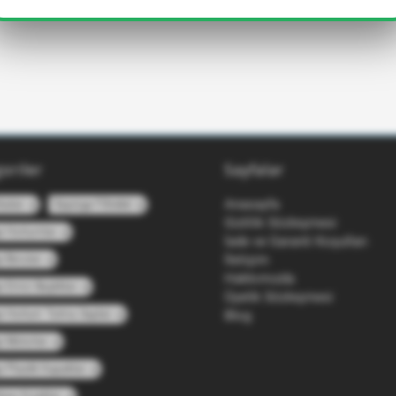
oriler
Sayfalar
Anasayfa
baları
Süpürge Filtreleri
Gizlilik Sözleşmesi
e Hortumları
İade ve Garanti Koşulları
İletişim
 Boruları
Hakkımızda
 Emici Başlıkları
Üyelik Sözleşmesi
e Hortum Tutma Sapları
Blog
 Motorları
 Plastik Kapakları