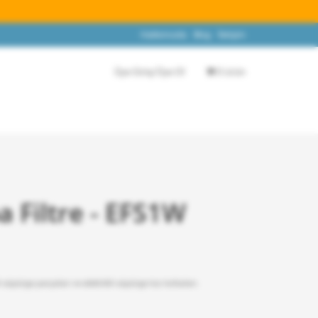
Hakkımızda
Blog
İletişim
Üye Giriş/Üye Ol
0 ürün
a Filtre - EFS1W
li süpürge parçaları ve elektrikli süpürge toz torbaları.