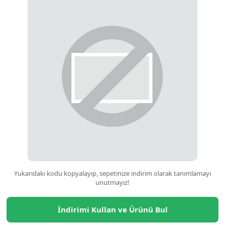
nekleri
n
Hepa13
yıkanabilir hepa filtredir.
in özel olarak tasarlanmış
orijinal
üründür.
n bir parçası olarak evinizin hijyenik ve temiz kalmasını sağlar.
ve mite'ların en küçük partiküllerini dahi hapsetme özelliğine sahip
anın %99.95'ini alerjik etkilerden arındırır.
i aileler için özellikle tavsiye edilir.
 12 aylık periyotlar halinde değiştirilmesini önermektedir.
Yukarıdaki kodu kopyalayıp, sepetinize indirim olarak tanımlamayı
unutmayız!
m yapan İsveç menşeili
S-Filter
firmasının üretimidir, piyasada ü
İndirimi Kullan ve Ürünü Bul