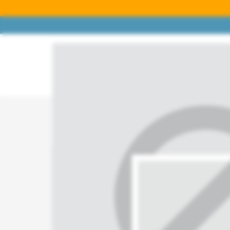
Kategoriler
İndirimli Ürünler
Çok Satanlar
F
Ana Sayfa
Süpürge Filtreleri
Orijinal Hepa Filt