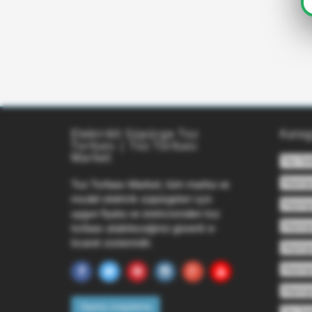
Elektrikli Süpürge Toz
Kateg
Torbası | Toz Torbası
Market
Toz Tor
Süpürg
Toz Torbası Market, tüm marka ve
model elektrik süpürgeleri için
Süpürge
uygun fiyata ve üreticisinden toz
Süpürge
torbası alabileceğiniz güvenli e-
ticaret sistemidir.
Süpürg
Süpürge
Süpürge
Sipariş sorgulama