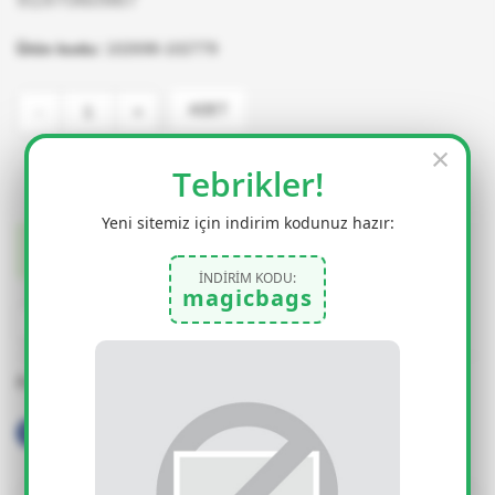
Ürün kodu:
102698-102779
ADET
-
+
×
SEPETE EKLE
Tebrikler!
Yeni sitemiz için indirim kodunuz hazır:
Stok'ta var
İNDİRİM KODU:
magicbags
Favorime Ekle
Fiyatı Düşünce Haber Ver
Paylaş