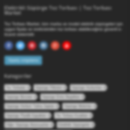
Elektrikli Süpürge Toz Torbası | Toz Torbası
Market
Toz Torbası Market, tüm marka ve model elektrik süpürgeleri için
uygun fiyata ve üreticisinden toz torbası alabileceğiniz güvenli e-
ticaret sistemidir.
Sipariş sorgulama
Kategoriler
Toz Torbaları
Süpürge Filtreleri
Süpürge Hortumları
Süpürge Boruları
Süpürge Emici Başlıkları
Süpürge Hortum Tutma Sapları
Süpürge Motorları
Süpürge Plastik Kapakları
Toz Torbası Kızakları
Diğer Süpürge Aksesuarları
Elektrikli Süpürgeler