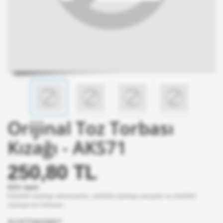
Orijinal Toz Torbası
Kızağı - AKS71
250,80 TL
KDV dahil
Elektrikli süpürge aksesuarları, elektrikli süpürge parçaları ve elektrikli
süpürge toz torbaları.
9197060987