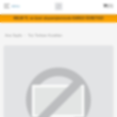
(0)
400,00 TL ve üzeri alışverişlerinizde KARGO ÜCRETSİZ!
Ana Sayfa
Toz Torbası Kızakları