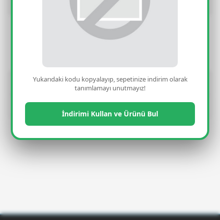
Detay
- Belirtilen elektrikli süpürge modeline ait
olan
orijinal
üründür.
- Hasar gören torba kızağının yerine kolayca
yerleştirebilirsiniz.
Yukarıdaki kodu kopyalayıp, sepetinize indirim olarak
Yorumlar(0)
tanımlamayı unutmayız!
Taksit Seçenekleri
İndirimi Kullan ve Ürünü Bul