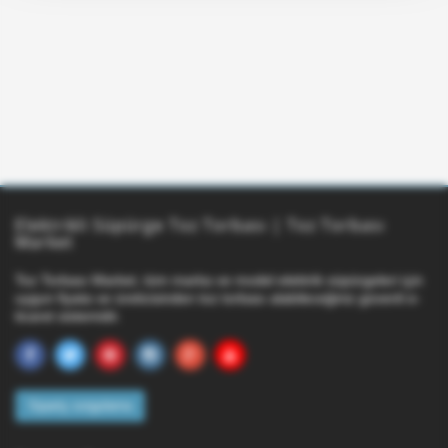
Elektrikli Süpürge Toz Torbası | Toz Torbası
Market
Toz Torbası Market, tüm marka ve model elektrik süpürgeleri için
uygun fiyata ve üreticisinden toz torbası alabileceğiniz güvenli e-
ticaret sistemidir.
Sipariş sorgulama