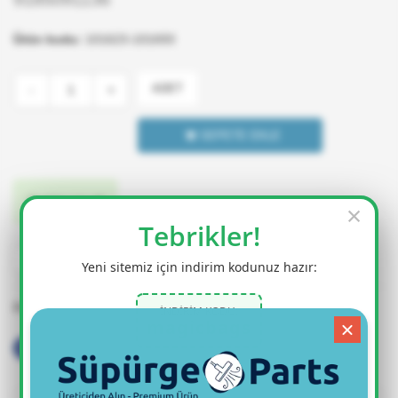
Ürün kodu:
101623-101693
ADET
-
+
SEPETE EKLE
Stok'ta var
×
Tebrikler!
Favorime Ekle
Fiyatı Düşünce Haber Ver
Yeni sitemiz için indirim kodunuz hazır:
Paylaş
İNDİRİM KODU:
magicbags