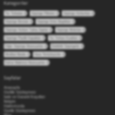
Kategoriler
Toz Torbaları
Süpürge Filtreleri
Süpürge Hortumları
Süpürge Boruları
Süpürge Emici Başlıkları
Süpürge Hortum Tutma Sapları
Süpürge Motorları
Süpürge Plastik Kapakları
Toz Torbası Kızakları
Diğer Süpürge Aksesuarları
Elektrikli Süpürgeler
Medikal Maske
Hava Temizleyiciler
Kahve Makinesi Aksesuarları
Sayfalar
Anasayfa
Gizlilik Sözleşmesi
İade ve Garanti Koşulları
İletişim
Hakkımızda
Üyelik Sözleşmesi