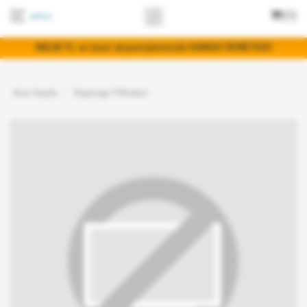
(0)
400,00 TL ve üzeri alışverişlerinizde KARGO ÜCRETSİZ!
Ana Sayfa
Süpürge Filtreleri