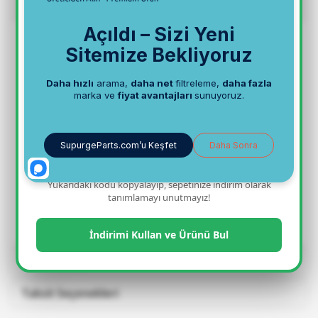
Detay
- Belirtilen elektrikli süpürge modeline uygundur.
- Yüksek performanslı bu filtre süpürgeniz için özel
olarak tasarlanmış
orijinal
üründür.
- Hepa filtre süpürgenizin filtrasyon sisteminin bir
parçası olarak evinizin hijyenik ve temiz kalmasını
sağlar.
- Hepa filtre tozların, bakterilerin, polenlerin ve
mite'ların en küçük partiküllerini dahi hapsetme
özelliğine sahiptir.
- Hepa filtre elektrikli süpürgenizden çıkan havanın
%99.95'ini alerjik etkilerden arındırır.
- Astım hastaları, alerjisi olan insanlar ve bebekli
Yukarıdaki kodu kopyalayıp, sepetinize indirim olarak
aileler için özellikle tavsiye edilir.
tanımlamayı unutmayız!
- Elektrikli süpürge üreticileri hepa filtrelerin 12 aylık
periyotlar halinde değiştirilmesini önermektedir.
İndirimi Kullan ve Ürünü Bul
Yorumlar(0)
Taksit Seçenekleri