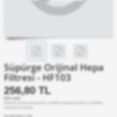
Süpürge Orijinal Hepa
Filtresi - HF103
256,80 TL
KDV dahil
Elektrikli süpürge aksesuarları, elektrikli süpürge parçaları ve elektrikli
süpürge toz torbaları.
9185091136